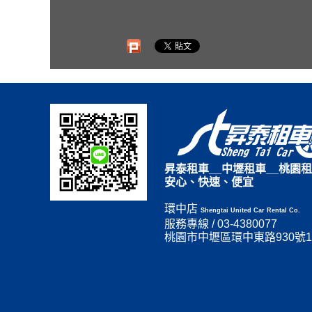
昇泰租車__中壢租車__桃園租
安心、快速、便宜
環中店
Shengtai United Car Rental Co.
服務專線 / 03-4380077
桃園市中壢區環中東路930號