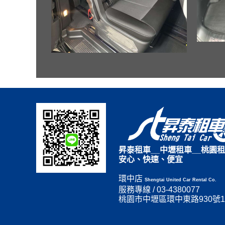
昇泰租車__中壢租車__桃園租
安心、快速、便宜
環中店
Shengtai United Car Rental Co.
服務專線 / 03-4380077
桃園市中壢區環中東路930號