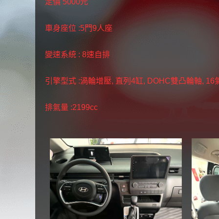
定價 5000元
車身座位 :5門9人座
變速系統 : 8速自排
引擎型式 :渦輪增壓, 直列4缸, DOHC雙凸輪軸, 16
排氣量 :2199cc