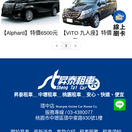
【Alphard】特價6500元
【VITO 九人座】特價
4500元
1
昇泰租車__中壢租車__桃園租車__安心、快速、便宜
環中店
Shengtai United Car Rental Co.
服務專線 / 03-4380077
桃園市中壢區環中東路930號1樓
關於昇泰
最新消息
車款介紹
租車服務
租車須知